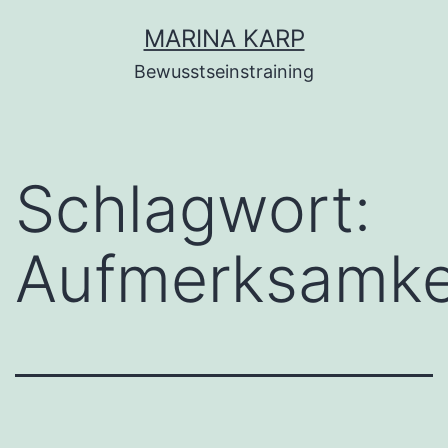
Zum
MARINA KARP
Inhalt
Bewusstseinstraining
springen
Schlagwort:
Aufmerksamkei