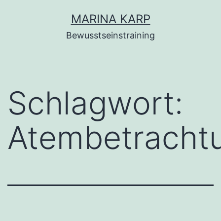
Zum
MARINA KARP
Inhalt
Bewusstseinstraining
springen
Schlagwort:
Atembetracht